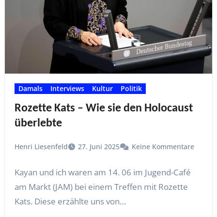
Damals
Interviews
Kultur
Politik
Rozette Kats – Wie sie den Holocaust
überlebte
Henri Liesenfeld
27. Juni 2025
Keine Kommentare
Kayan und ich waren am 14. 06 im Jugend-Café
am Markt (JAM) bei einem Treffen mit Rozette
Kats. Diese erzählte uns von…