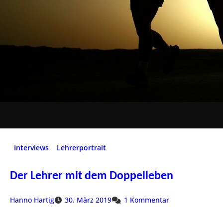
Interviews
Lehrerportrait
Der Lehrer mit dem Doppelleben
Hanno Hartig
30. März 2019
1 Kommentar