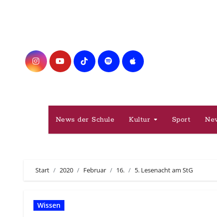
Zum
Inhalt
springen
News der Schule
Kultur
Sport
Ne
Start
2020
Februar
16.
5. Lesenacht am StG
Wissen