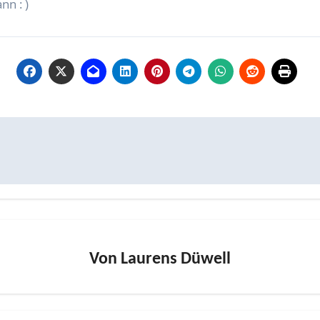
nn : )
Von
Laurens Düwell