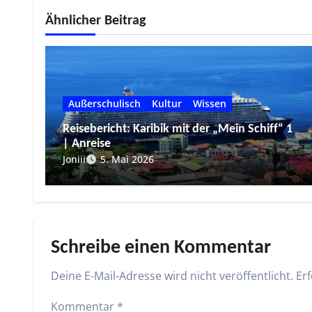
Ähnlicher Beitrag
Außerschulisch
Kultur
Wissen
Reisebericht: Karibik mit der „Mein Schiff“ 1
| Anreise
Joniii
5. Mai 2026
Schreibe einen Kommentar
Deine E-Mail-Adresse wird nicht veröffentlicht.
Erf
Kommentar
*