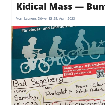
Kidical Mass — Bu
Von
Laurens Düwell
25. April 2023