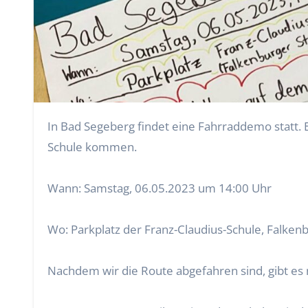
In Bad Segeberg findet eine Fahrraddemo statt. Es wird demonstriert für gute Radwege, damit wir Schülerinnen und Schüler sicher mit dem Fahrrad zur
Schule kommen.
Wann: Samstag, 06.05.2023 um 14:00 Uhr
Wo: Parkplatz der Franz-Claudius-Schule, Falken
Nachdem wir die Route abgefahren sind, gibt es