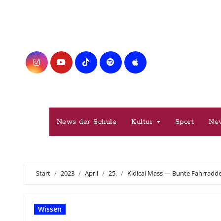
Zum
Inhalt
springen
News der Schule
Kultur
Sport
Ne
Start
2023
April
25.
Kidical Mass — Bunte Fahrrad
Wissen