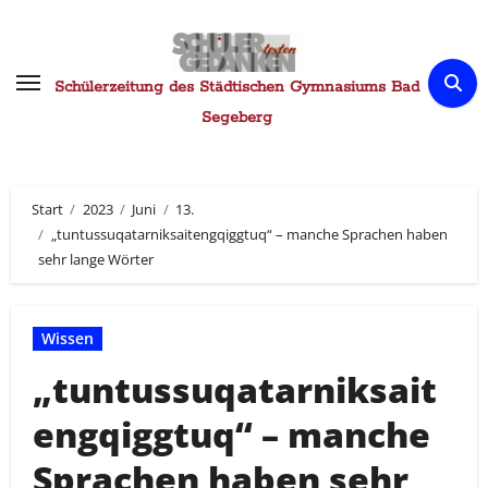
Zum
Inhalt
springen
Schülerzeitung des Städtischen Gymnasiums Bad
Segeberg
Start
2023
Juni
13.
„tuntussuqatarniksaitengqiggtuq“ – manche Sprachen haben
sehr lange Wörter
Wissen
„tuntussuqatarniksait
engqiggtuq“ – manche
Sprachen haben sehr