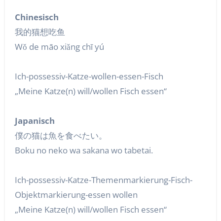
Chinesisch
我的猫想吃鱼
Wǒ de māo xiǎng chī yú
Ich-possessiv-Katze-wollen-essen-Fisch
„Meine Katze(n) will/wollen Fisch essen“
Japanisch
僕の猫は魚を食べたい。
Boku no neko wa sakana wo tabetai.
Ich-possessiv-Katze-Themenmarkierung-Fisch-
Objektmarkierung-essen wollen
„Meine Katze(n) will/wollen Fisch essen“