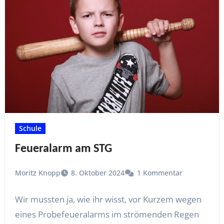
Schule
Feueralarm am STG
Moritz Knopp
8. Oktober 2024
1 Kommentar
Wir mussten ja, wie ihr wisst, vor Kurzem wegen
eines Probefeueralarms im strömenden Regen