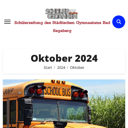
Zum
Inhalt
springen
Schülerzeitung des Städtischen Gymnasiums Bad
Segeberg
Oktober 2024
Start
2024
Oktober