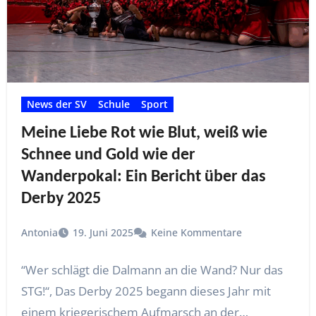
News der SV
Schule
Sport
Meine Liebe Rot wie Blut, weiß wie
Schnee und Gold wie der
Wanderpokal: Ein Bericht über das
Derby 2025
Antonia
19. Juni 2025
Keine Kommentare
“Wer schlägt die Dalmann an die Wand? Nur das
STG!“, Das Derby 2025 begann dieses Jahr mit
einem kriegerischem Aufmarsch an der…