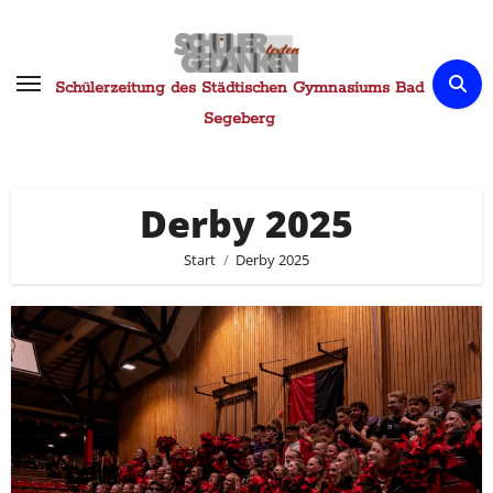
Zum
Inhalt
springen
Schülerzeitung des Städtischen Gymnasiums Bad
Segeberg
Derby 2025
Start
Derby 2025