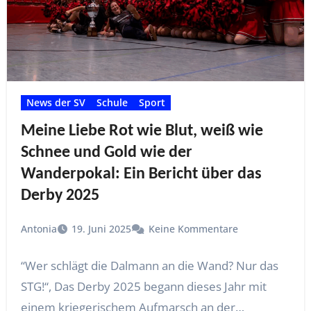
News der SV
Schule
Sport
Meine Liebe Rot wie Blut, weiß wie
Schnee und Gold wie der
Wanderpokal: Ein Bericht über das
Derby 2025
Antonia
19. Juni 2025
Keine Kommentare
“Wer schlägt die Dalmann an die Wand? Nur das
STG!“, Das Derby 2025 begann dieses Jahr mit
einem kriegerischem Aufmarsch an der…