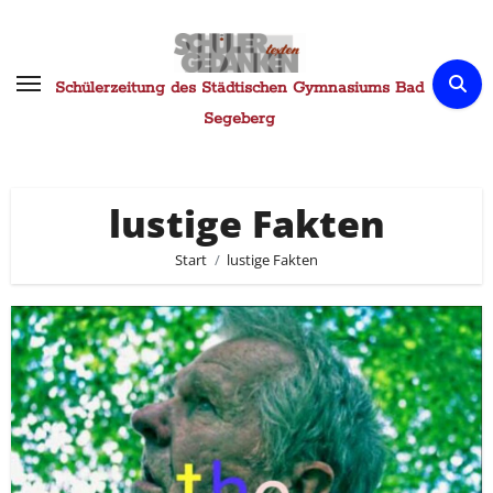
Zum
Inhalt
springen
Schülerzeitung des Städtischen Gymnasiums Bad
Segeberg
lustige Fakten
Start
lustige Fakten