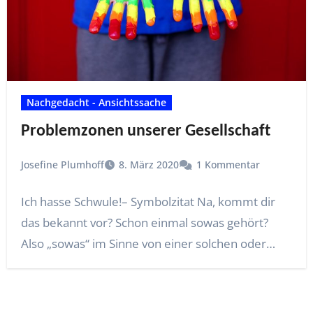
Nachgedacht - Ansichtssache
Problemzonen unserer Gesellschaft
Josefine Plumhoff
8. März 2020
1 Kommentar
Ich hasse Schwule!– Symbolzitat Na, kommt dir
das bekannt vor? Schon einmal sowas gehört?
Also „sowas“ im Sinne von einer solchen oder…