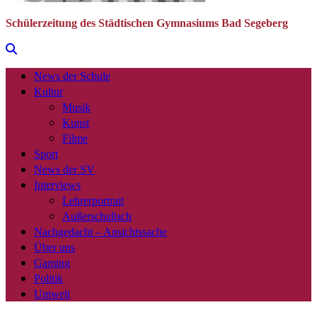
Schülerzeitung des Städtischen Gymnasiums Bad Segeberg
News der Schule
Kultur
Musik
Kunst
Filme
Sport
News der SV
Interviews
Lehrerportrait
Außerschulisch
Nachgedacht – Ansichtssache
Über uns
Gaming
Politik
Umwelt