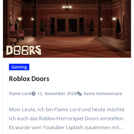
Gaming
Roblox Doors
Flame Lord
12. November 2024
Keine Kommentare
Moin Leute, Ich bin Flame Lord und heute möchte
Ich euch das Roblox-Horrorspiel Doors vorstellen.
Es wurde vom Youtuber Lsplash zusammen mit…