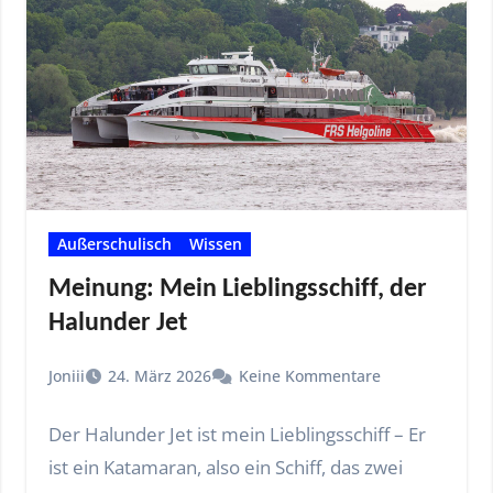
Außerschulisch
Wissen
Meinung: Mein Lieblingsschiff, der
Halunder Jet
Joniii
24. März 2026
Keine Kommentare
Der Halunder Jet ist mein Lieblingsschiff – Er
ist ein Katamaran, also ein Schiff, das zwei