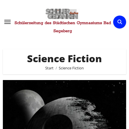
Zum
Inhalt
springen
Schülerzeitung des Städtischen Gymnasiums Bad
Segeberg
Science Fiction
Start
Science Fiction