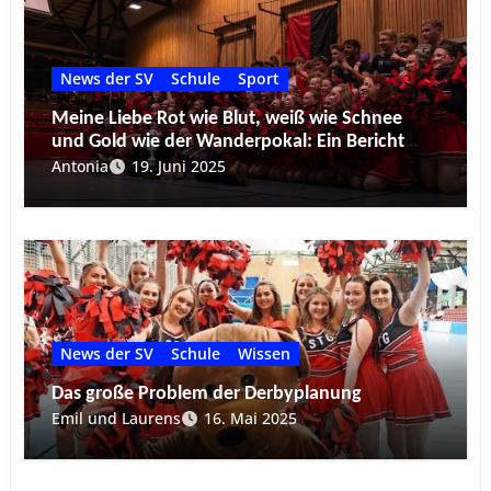
News der SV
Schule
Sport
Meine Liebe Rot wie Blut, weiß wie Schnee
und Gold wie der Wanderpokal: Ein Bericht
über das Derby 2025
Antonia
19. Juni 2025
News der SV
Schule
Wissen
Das große Problem der Derbyplanung
Emil und Laurens
16. Mai 2025