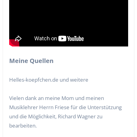
Meine Quellen
Helles-koepfchen.de und weitere
Vielen dank an meine Mom und meinen
Musiklehrer Herrn Friese für die Unterstützung
und die Möglichkeit, Richard Wagner zu
bearbeiten.