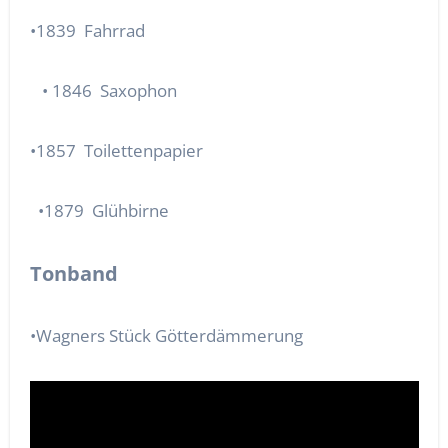
•1839 Fahrrad
• 1846 Saxophon
•1857 Toilettenpapier
•1879 Glühbirne
Tonband
•Wagners Stück Götterdämmerung