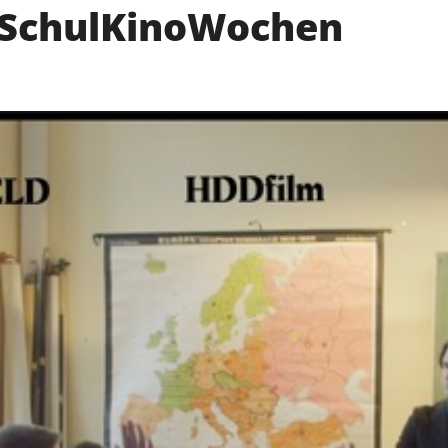
 – SchulKinoWochen