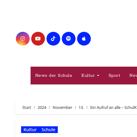
Zum
Inhalt
springen
News der Schule
Kultur
Sport
Ne
Start
2024
November
13.
Ein Aufruf an alle – Schu
Kultur
Schule