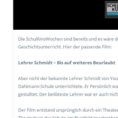
Die SchulKinoWochen sind bereits und es wäre doch die perfekte Chance um mit der Klasse einen Kinobesuch zu unternehmen. Zum Beispiel im
Geschichtsunterricht. Hier der passende Film:
Lehrer Schmidt – Bis auf weiteres Beurlaubt
Aber nicht der bekannte Lehrer Schmidt von You
Dahlmann-Schule unterrichtete. Er Persönlich wa
gestalltet. Der belibteste Lehrer war er auch nich
Der Film entstand ursprünglich durch ein Thea
Theaterkurs der Schule am Burgfeld geschrieben