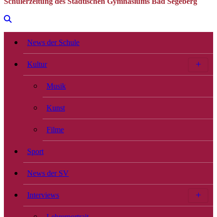
Schülerzeitung des Städtischen Gymnasiums Bad Segeberg
News der Schule
Kultur
Musik
Kunst
Filme
Sport
News der SV
Interviews
Lehrerportrait