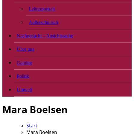
Lehrerportrait
Außerschulisch
Nachgedacht – Ansichtssache
Über uns
Gaming
Politik
Umwelt
Mara Boelsen
Start
Mara Boelsen