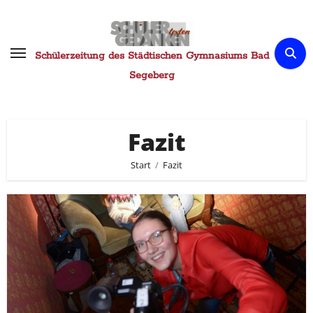
Zum
Inhalt
springen
Schülerzeitung des Städtischen Gymnasiums Bad
Segeberg
Fazit
Start
Fazit