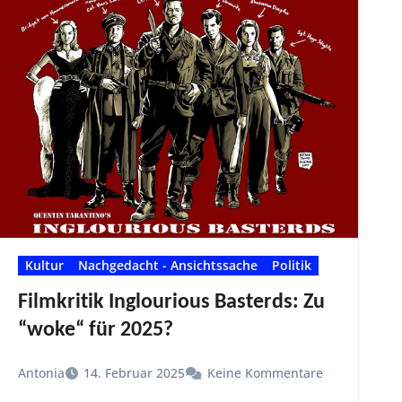
Kultur
Nachgedacht - Ansichtssache
Politik
Filmkritik Inglourious Basterds: Zu
“woke“ für 2025?
Antonia
14. Februar 2025
Keine Kommentare