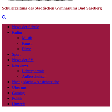
Schülerzeitung des Städtischen Gymnasiums Bad Segeberg
News der Schule
Kultur
Musik
Kunst
Filme
Sport
News der SV
Interviews
Lehrerportrait
Außerschulisch
Nachgedacht – Ansichtssache
Über uns
Gaming
Politik
Umwelt