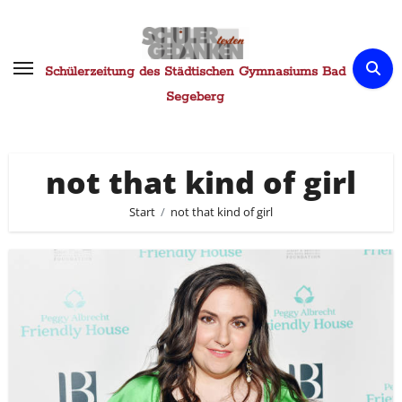
Zum
Inhalt
springen
Schülerzeitung des Städtischen Gymnasiums Bad
Segeberg
not that kind of girl
Start
not that kind of girl