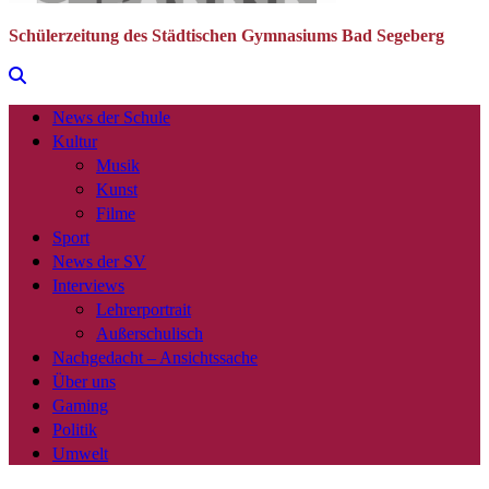
Schülerzeitung des Städtischen Gymnasiums Bad Segeberg
News der Schule
Kultur
Musik
Kunst
Filme
Sport
News der SV
Interviews
Lehrerportrait
Außerschulisch
Nachgedacht – Ansichtssache
Über uns
Gaming
Politik
Umwelt