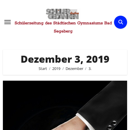
Zum
Inhalt
springen
Schülerzeitung des Städtischen Gymnasiums Bad
Segeberg
Dezember 3, 2019
Start
2019
Dezember
3.