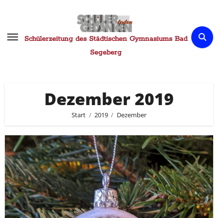
Zum
Inhalt
springen
Schülerzeitung des Städtischen Gymnasiums Bad
Segeberg
Dezember 2019
Start
2019
Dezember