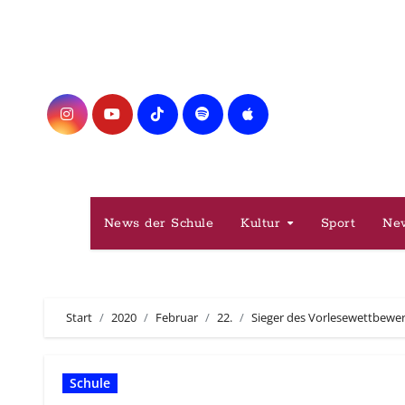
Zum
Inhalt
springen
News der Schule
Kultur
Sport
Ne
Start
2020
Februar
22.
Sieger des Vorlesewettbewe
Schule