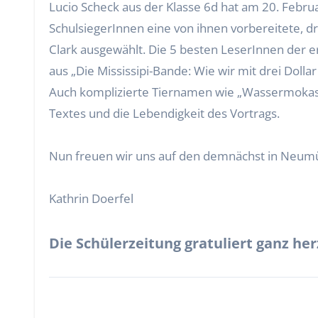
Lucio Scheck aus der Klasse 6d hat am 20. Februar 2020 den Kreisentscheid des Lesewettbewerbs gewonnen. Für die erste Runde, in der die 10
SchulsiegerInnen eine von ihnen vorbereitete, d
Clark ausgewählt. Die 5 besten LeserInnen der 
aus „Die Mississipi-Bande: Wie wir mit drei Dol
Auch komplizierte Tiernamen wie „Wassermokassino
Textes und die Lebendigkeit des Vortrags.
Nun freuen wir uns auf den demnächst in Neumü
Kathrin Doerfel
Die Schülerzeitung gratuliert ganz he