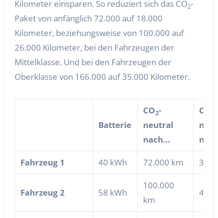
Kilometer einsparen. So reduziert sich das CO
-
2
Paket von anfänglich 72.000 auf 18.000
Kilometer, beziehungsweise von 100.000 auf
26.000 Kilometer, bei den Fahrzeugen der
Mittelklasse. Und bei den Fahrzeugen der
Oberklasse von 166.000 auf 35.000 Kilometer.
CO
-
CO
-
2
2
Batterie
neutral
neut
nach…
nac
Fahrzeug 1
40 kWh
72.000 km
30.0
100.000
Fahrzeug 2
58 kWh
43.0
km