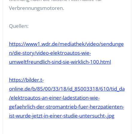
Verbrennungsmotoren.
Quellen:
https://www1.wdr.de/mediathek/video/sendunge
n/die-story/video-elektroautos-wie-
umweltfreundlich-sind-sie-wirklich-100.html
https://bilder.t-
online.de/b/85/00/33/18/id_85003318/610/tid_da
/elektroautos-an-einer-ladestation-wie-
gefaehrlich-der-stromantrieb-fuer-herzpatienten-
ist-wurde-jetzt-in-einer-studie-untersucht-.jpg