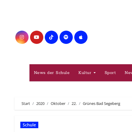
Zum
Inhalt
springen
News der Schule
Kultur
Sport
Ne
Start
2020
Oktober
22.
Grünes Bad Segeberg
Schule