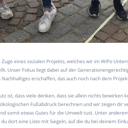
 Zuge eines sozialen Projekts, welches wir im WiPo Unter
llt. Unser Fokus liegt dabei auf der Generationengerechti
s Nachhaltiges erschaffen, das auch noch nach dem Projek
ist, dass viele denken, dass sie allein nichts bewirken k
 ökologischen Fußabdruck berechnen und wir zeigen dir ve
nd somit etwas Gutes für die Umwelt tust. Unter anderem
u dort eine Liste mit Siegeln, auf die du bei deinem Einka