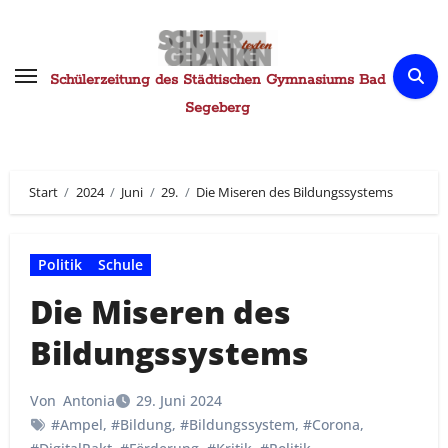
Zum
Inhalt
springen
Schülerzeitung des Städtischen Gymnasiums Bad
Segeberg
Start
2024
Juni
29.
Die Miseren des Bildungssystems
Politik
Schule
Die Miseren des
Bildungssystems
Von
Antonia
29. Juni 2024
#Ampel
,
#Bildung
,
#Bildungssystem
,
#Corona
,