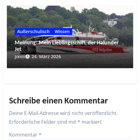
Außerschulisch
Wissen
Meinung: Mein Lieblingsschiff, der Halunder
Jet
Joniii
24. März 2026
Schreibe einen Kommentar
Deine E-Mail-Adresse wird nicht veröffentlicht.
Erforderliche Felder sind mit
*
markiert
Kommentar
*