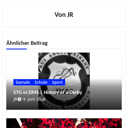
Von
JR
Ähnlicher Beitrag
Damals
Schule
Sport
STG vs DMS | History of a Derby
JR
9. Juni 2026