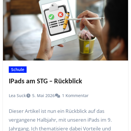
Schule
IPads am STG – Rückblick
Lea Suck
5. Mai 2026
1 Kommentar
Dieser Artikel ist nun ein Rückblick auf das
vergangene Halbjahr, mit unseren iPads im 9.
Jahrgang. Ich thematisiere dabei Vorteile und