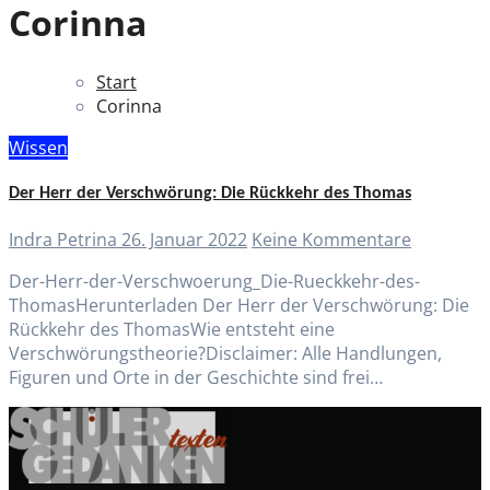
Corinna
Start
Corinna
Wissen
Der Herr der Verschwörung: Die Rückkehr des Thomas
Indra Petrina
26. Januar 2022
Keine Kommentare
Der-Herr-der-Verschwoerung_Die-Rueckkehr-des-
ThomasHerunterladen Der Herr der Verschwörung: Die
Rückkehr des ThomasWie entsteht eine
Verschwörungstheorie?Disclaimer: Alle Handlungen,
Figuren und Orte in der Geschichte sind frei…