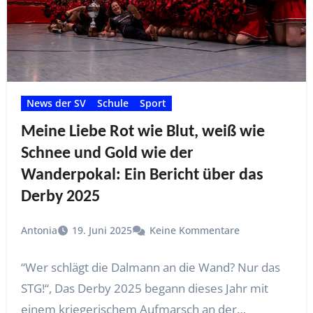
News der SV
Schule
Sport
Meine Liebe Rot wie Blut, weiß wie
Schnee und Gold wie der
Wanderpokal: Ein Bericht über das
Derby 2025
Antonia
19. Juni 2025
Keine Kommentare
“Wer schlägt die Dalmann an die Wand? Nur das
STG!“, Das Derby 2025 begann dieses Jahr mit
einem kriegerischem Aufmarsch an der…