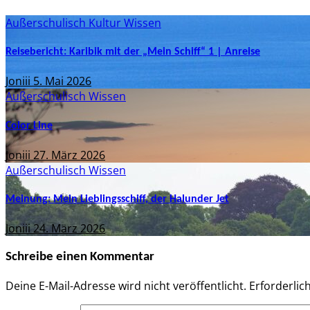
Außerschulisch
Kultur
Wissen
Reisebericht: Karibik mit der „Mein Schiff“ 1 | Anreise
Joniii
5. Mai 2026
Außerschulisch
Wissen
Color Line
Joniii
27. März 2026
Außerschulisch
Wissen
Meinung: Mein Lieblingsschiff, der Halunder Jet
Joniii
24. März 2026
Schreibe einen Kommentar
Deine E-Mail-Adresse wird nicht veröffentlicht.
Erforderlic