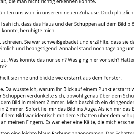
lt, die man nicht richtig erkennen konnte.
 fühlten uns wohl in unserem neuen Zuhause. Doch plötzli
al sah ich, dass das Haus und der Schuppen auf dem Bild pl
 könnte, beruhigte mich.
ut schreien. Sie war schweißgebadet und erzählte, dass sie
eimlich und beängstigend. Annabel stand noch tagelang un
u. Was konnte das nur sein? Was ging hier vor sich? Hatten
te?
ielt sie inne und blickte wie erstarrt aus dem Fenster.
e. Da wusste ich, warum ihr Blick auf einem Punkt erstarrt w
 der Schuppen verdunkelte sich, obwohl genau über dem Sch
uf dem Bild in meinem Zimmer. Mich beschlich ein dringende
n Zimmer. Sofort fiel mir das Bild ins Auge. Als ich mir da
f dem Bild war identisch mit dem Schatten über dem Schup
 an meinen Fingern. Es war eher eine Kälte, die mich erscha
atten eine leichte blaue Färbung angenommen. Der Schatten