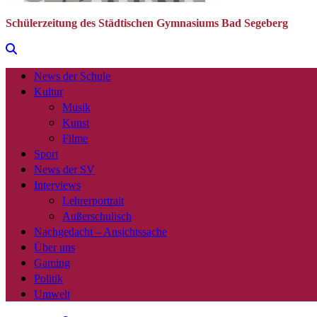
Schülerzeitung des Städtischen Gymnasiums Bad Segeberg
News der Schule
Kultur
Musik
Kunst
Filme
Sport
News der SV
Interviews
Lehrerportrait
Außerschulisch
Nachgedacht – Ansichtssache
Über uns
Gaming
Politik
Umwelt