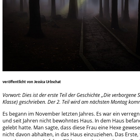
veröffentlicht von Jessica Urbschat
Vorwort: Dies ist der erste Teil der Geschichte „Die verborgene Seele“. Sie ist der Gewinner des Schreibwettbewerbs aus dem Schuljahr 16/17 und wurde von Selina und Antonia (damals 5.
Klasse) geschrieben. Der 2. Teil wird am nächsten Montag ko
Es begann im November letzten Jahres. Es war ein verregne
und seit Jahren nicht bewohntes Haus. In dem Haus befan
gelebt hatte. Man sagte, dass diese Frau eine Hexe gewes
nicht davon abhalten, in das Haus einzuziehen. Das Erste