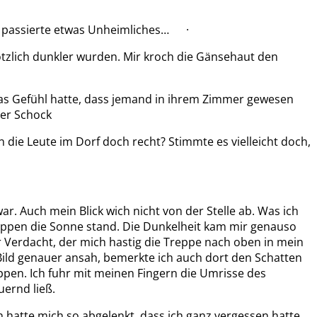
ch passierte etwas Unheimliches… ·
ötzlich dunkler wurden. Mir kroch die Gänsehaut den
 das Gefühl hatte, dass jemand in ihrem Zimmer gewesen
ter Schock
 die Leute im Dorf doch recht? Stimmte es vielleicht doch,
ar. Auch mein Blick wich nicht von der Stelle ab. Was ich
uppen die Sonne stand. Die Dunkelheit kam mir genauso
r Verdacht, der mich hastig die Treppe nach oben in mein
s Bild genauer ansah, bemerkte ich auch dort den Schatten
pen. Ich fuhr mit meinen Fingern die Umrisse des
uernd ließ.
 hatte mich so abgelenkt, dass ich ganz vergessen hatte