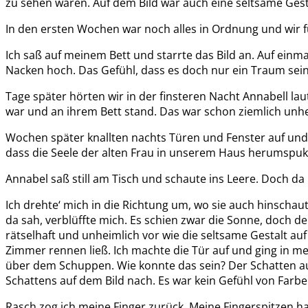
zu sehen waren. Auf dem Bild war auch eine seltsame Gesta
In den ersten Wochen war noch alles in Ordnung und wir
Ich saß auf meinem Bett und starrte das Bild an. Auf einm
Nacken hoch. Das Gefühl, dass es doch nur ein Traum sein
Tage später hörten wir in der finsteren Nacht Annabell la
war und an ihrem Bett stand. Das war schon ziemlich unh
Wochen später knallten nachts Türen und Fenster auf und z
dass die Seele der alten Frau in unserem Haus herumspuk
Annabel saß still am Tisch und schaute ins Leere. Doch da h
Ich drehte‘ mich in die Richtung um, wo sie auch hinschaut
da sah, verblüffte mich. Es schien zwar die Sonne, doch
rätselhaft und unheimlich vor wie die seltsame Gestalt a
Zimmer rennen ließ. Ich machte die Tür auf und ging in mei
über dem Schuppen. Wie konnte das sein? Der Schatten au
Schattens auf dem Bild nach. Es war kein Gefühl von Farbe
Rasch zog ich meine Finger zurück. Meine Fingerspitzen h