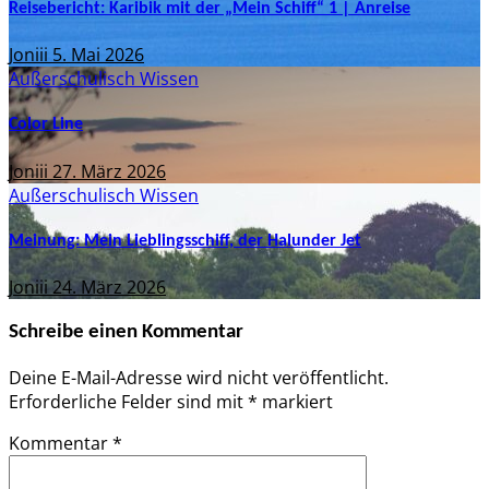
Reisebericht: Karibik mit der „Mein Schiff“ 1 | Anreise
Joniii
5. Mai 2026
Außerschulisch
Wissen
Color Line
Joniii
27. März 2026
Außerschulisch
Wissen
Meinung: Mein Lieblingsschiff, der Halunder Jet
Joniii
24. März 2026
Schreibe einen Kommentar
Deine E-Mail-Adresse wird nicht veröffentlicht.
Erforderliche Felder sind mit
*
markiert
Kommentar
*