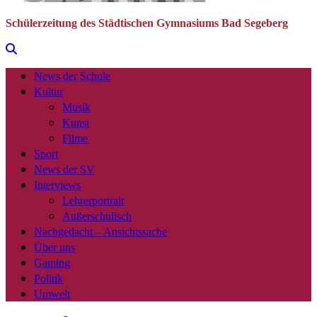
Schülerzeitung des Städtischen Gymnasiums Bad Segeberg
News der Schule
Kultur
Musik
Kunst
Filme
Sport
News der SV
Interviews
Lehrerportrait
Außerschulisch
Nachgedacht – Ansichtssache
Über uns
Gaming
Politik
Umwelt