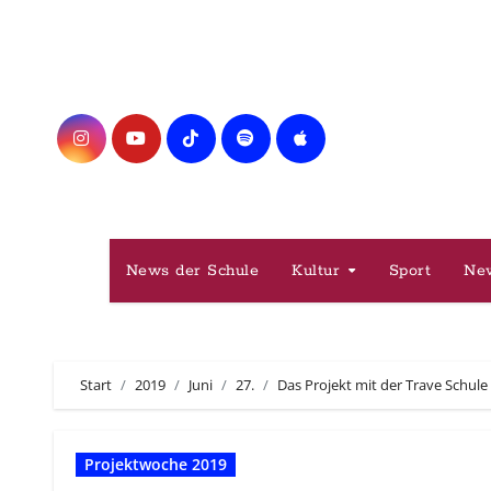
Zum
Inhalt
springen
News der Schule
Kultur
Sport
Ne
Start
2019
Juni
27.
Das Projekt mit der Trave Schule
Projektwoche 2019