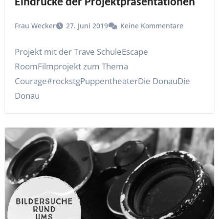
Eindrücke der Projektpräsentationen
Frau Wecker
27. Juni 2019
Keine Kommentare
Projekt mit der Trave SchuleEscape
RoomFilmprojekt zum Thema
Courage#rockstgPuppentheaterDie DonauDie
Donau