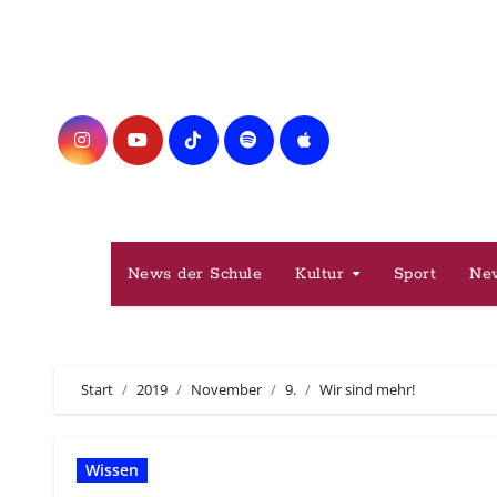
Zum
Inhalt
springen
News der Schule
Kultur
Sport
Ne
Start
2019
November
9.
Wir sind mehr!
Wissen