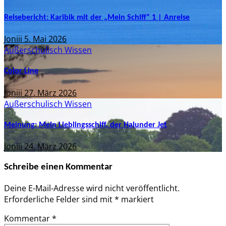
Reisebericht: Karibik mit der „Mein Schiff“ 1 | Anreise
Joniii
5. Mai 2026
Außerschulisch
Wissen
Color Line
Joniii
27. März 2026
Außerschulisch
Wissen
Meinung: Mein Lieblingsschiff, der Halunder Jet
Joniii
24. März 2026
Schreibe einen Kommentar
Deine E-Mail-Adresse wird nicht veröffentlicht.
Erforderliche Felder sind mit
*
markiert
Kommentar
*