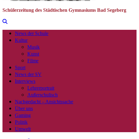
Schülerzeitung des Städtischen Gymnasiums Bad Segeberg
News der Schule
Kultur
Musik
Kunst
Filme
Sport
News der SV
Interviews
Lehrerportrait
Außerschulisch
Nachgedacht – Ansichtssache
Über uns
Gaming
Politik
Umwelt