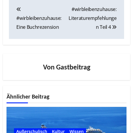
Beitragsnavigation
#wirbleibenzuhause:
#wirbleibenzuhause:
Literaturempfehlunge
Eine Buchrezension
n Teil 4
Von
Gastbeitrag
Ähnlicher Beitrag
Außerschulisch
Kultur
Wissen