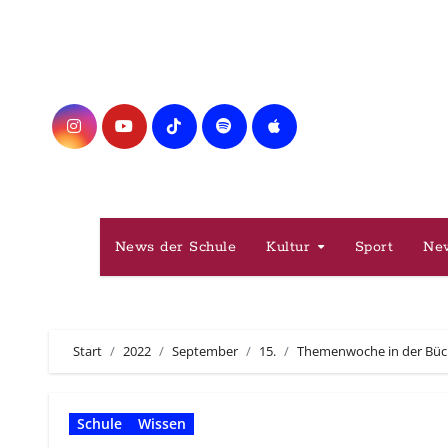
Zum
Inhalt
springen
News der Schule
Kultur
Sport
Ne
Start
2022
September
15.
Themenwoche in der Büc
Schule
Wissen