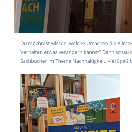
Du möchtest wissen, welche Ursachen die Klimakrise hat? Oder wie viel Plastikmüll in den Ozeanen landet? Oder wie du ganz persönlich mit deinem
Verhalten etwas verändern kannst? Dann schau 
Sachbücher im Thema Nachhaltigkeit. Viel Spaß 