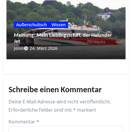
Außerschulisch
Wissen
Meinung: Mein Lieblingsschiff, der Halunder
Jet
Joniii
24. März 2026
Schreibe einen Kommentar
Deine E-Mail-Adresse wird nicht veröffentlicht.
Erforderliche Felder sind mit
*
markiert
Kommentar
*