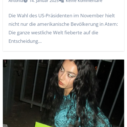
Antonia
14. Januar 2025
Keine Kommentare
Die Wahl des US-Präsidenten im November hielt
nicht nur die amerikanische Bevölkerung in Atem:
Die ganze westliche Welt fieberte auf die
Entscheidung…