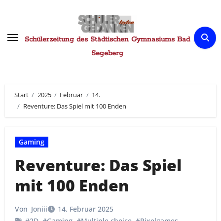
Zum
Inhalt
springen
Schülerzeitung des Städtischen Gymnasiums Bad
Segeberg
Start
2025
Februar
14.
Reventure: Das Spiel mit 100 Enden
Gaming
Reventure: Das Spiel
mit 100 Enden
Von
Joniii
14. Februar 2025
#2D
,
#Gaming
,
#Multiple choice
,
#Pixelgames
,