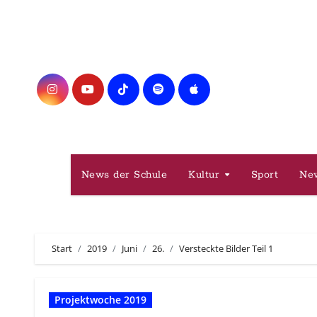
Zum
Inhalt
springen
News der Schule
Kultur
Sport
Ne
Start
2019
Juni
26.
Versteckte Bilder Teil 1
Projektwoche 2019