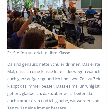
Fr. Steffen unterichtet ihre Klasse.
Da sind genauso nette Schüler drinnen. Das erste
Mal, dass ich eine Klasse leite – deswegen war ich
auch ganz aufgeregt und ich finde von Zeit zu Zeit
klappt das immer besser. Dass es mal unruhig ist,
gehört, glaube ich, dazu, aber wir arbeiten da
auch immer dran und ich glaube, wir werden von
Tag zu Tag eine immer bessere