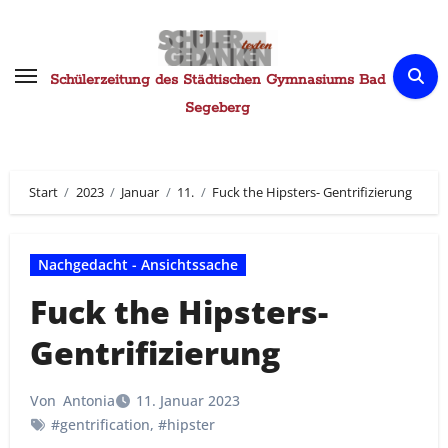
Zum
Inhalt
springen
Schülerzeitung des Städtischen Gymnasiums Bad
Segeberg
Start
2023
Januar
11.
Fuck the Hipsters- Gentrifizierung
Nachgedacht - Ansichtssache
Fuck the Hipsters-
Gentrifizierung
Von
Antonia
11. Januar 2023
#gentrification
,
#hipster