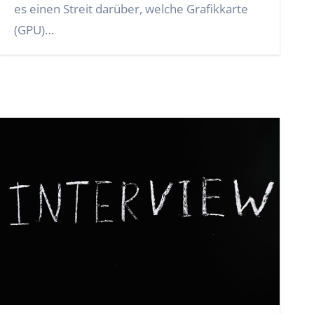
es einen Streit darüber, welche Grafikkarte
(GPU)…