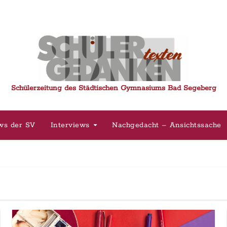
Schülerzeitung des Städtischen Gymnasiums Bad Segeberg
ws der SV
Interviews
Nachgedacht – Ansichtssache